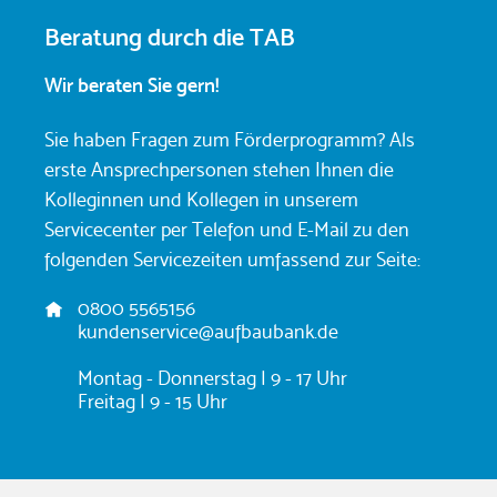
Beratung durch die TAB
Wir beraten Sie gern!
Sie haben Fragen zum Förderprogramm? Als
erste Ansprechpersonen stehen Ihnen die
Kolleginnen und Kollegen in unserem
Servicecenter per Telefon und E-Mail zu den
folgenden Servicezeiten umfassend zur Seite:
A
0800 5565156
d
kundenservice@aufbaubank.de
r
e
Montag - Donnerstag | 9 - 17 Uhr
s
Freitag | 9 - 15 Uhr
s
e
: