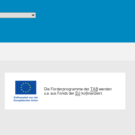
Die Förderprogramme der
TAB
werden
u.a. aus Fonds der
EU
kofinanziert.