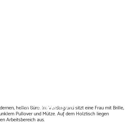
Ressourcenschutz in kleinen und mit
Mit GreenInvest Ress können KMU ihre Investition
Mikrodarlehen
fördern lassen – mit bis zu 60 Prozent der Investi
ZUM PROGRAMM
Existenzgründungen und junge
Unternehmen können das Mikrodarlehen
für betriebsbedingte Ausgaben für die
Gründung, für Beteiligungen oder die
Unternehmensnachfolge nutzen.
ZUM PROGRAMM