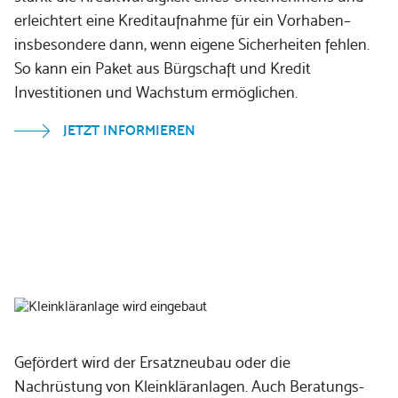
erleichtert eine Kreditaufnahme für ein Vorhaben–
insbesondere dann, wenn eigene Sicherheiten fehlen.
So kann ein Paket aus Bürgschaft und Kredit
tleren Unternehmen
Investitionen und Wachstum ermöglichen.
en für mehr Ressourcenschonung und -effizienz
JETZT INFORMIEREN
tionssumme.
Förderung von
Kleinkläranlagen
Gefördert wird der Ersatzneubau oder die
Nachrüstung von Kleinkläranlagen. Auch Beratungs-