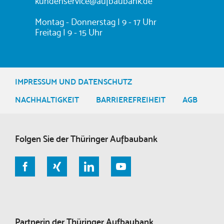
d
kundenservice@aufbaubank.de
r
e
Montag - Donnerstag | 9 - 17 Uhr
s
Freitag | 9 - 15 Uhr
s
e
:
IMPRESSUM UND DATENSCHUTZ
NACHHALTIGKEIT
BARRIEREFREIHEIT
AGB
Folgen Sie der Thüringer Aufbaubank
Partnerin der Thüringer Aufbaubank