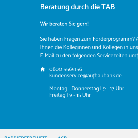
Beratung durch die TAB
Wir beraten Sie gern!
Sie haben Fragen zum Förderprogramm? A
Ihnen die Kolleginnen und Kollegen in un
E-Mail zu den folgenden Servicezeiten umf
A
0800 5565156
d
kundenservice@aufbaubank.de
r
e
Montag - Donnerstag | 9 - 17 Uhr
s
Freitag | 9 - 15 Uhr
s
e
: