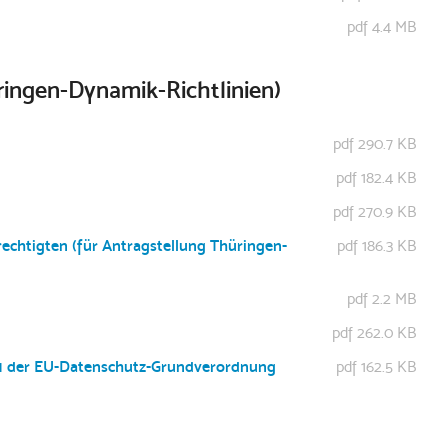
pdf 4.4 MB
ringen-Dynamik-Richtlinien)
pdf 290.7 KB
pdf 182.4 KB
pdf 270.9 KB
echtigten (für Antragstellung Thüringen-
pdf 186.3 KB
pdf 2.2 MB
pdf 262.0 KB
 21 der EU-Datenschutz-Grundverordnung
pdf 162.5 KB