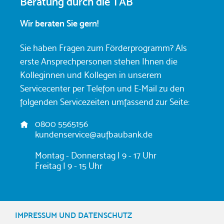
Beratung durch die TAB
Wir beraten Sie gern!
Sie haben Fragen zum Förderprogramm? Als
erste Ansprechpersonen stehen Ihnen die
Kolleginnen und Kollegen in unserem
Servicecenter per Telefon und E-Mail zu den
folgenden Servicezeiten umfassend zur Seite:
A
0800 5565156
d
kundenservice@aufbaubank.de
r
e
Montag - Donnerstag | 9 - 17 Uhr
s
Freitag | 9 - 15 Uhr
s
e
:
IMPRESSUM UND DATENSCHUTZ